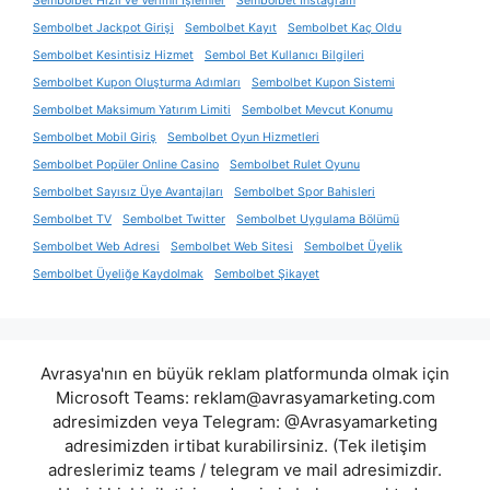
Sembolbet Hızlı ve Verimli İşlemler
Sembolbet Instagram
Sembolbet Jackpot Girişi
Sembolbet Kayıt
Sembolbet Kaç Oldu
Sembolbet Kesintisiz Hizmet
Sembol Bet Kullanıcı Bilgileri
Sembolbet Kupon Oluşturma Adımları
Sembolbet Kupon Sistemi
Sembolbet Maksimum Yatırım Limiti
Sembolbet Mevcut Konumu
Sembolbet Mobil Giriş
Sembolbet Oyun Hizmetleri
Sembolbet Popüler Online Casino
Sembolbet Rulet Oyunu
Sembolbet Sayısız Üye Avantajları
Sembolbet Spor Bahisleri
Sembolbet TV
Sembolbet Twitter
Sembolbet Uygulama Bölümü
Sembolbet Web Adresi
Sembolbet Web Sitesi
Sembolbet Üyelik
Sembolbet Üyeliğe Kaydolmak
Sembolbet Şikayet
Avrasya'nın en büyük reklam platformunda olmak için
Microsoft Teams:
reklam@avrasyamarketing.com
adresimizden veya Telegram: @Avrasyamarketing
adresimizden irtibat kurabilirsiniz. (Tek iletişim
adreslerimiz teams / telegram ve mail adresimizdir.