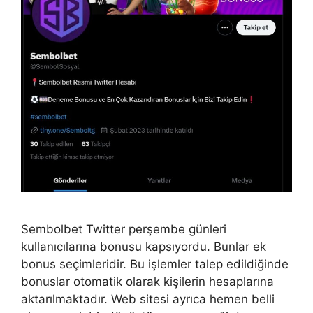
Sembolbet Twitter perşembe günleri
kullanıcılarına bonusu kapsıyordu. Bunlar ek
bonus seçimleridir. Bu işlemler talep edildiğinde
bonuslar otomatik olarak kişilerin hesaplarına
aktarılmaktadır. Web sitesi ayrıca hemen belli