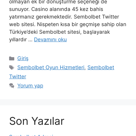
olmayan ek bir dönüştürme seçeneği de
sunuyor. Casino alanında 45 kez bahis
yatırmanız gerekmektedir. Sembolbet Twitter
web sitesi. Nispeten kısa bir geçmişe sahip olan
Türkiye’deki Sembolbet sitesi, başlayarak
yıllardır …
Devamını oku
Kategoriler
Giriş
Etiketler
Sembolbet Oyun Hizmetleri
,
Sembolbet
Twitter
Yorum yap
Son Yazılar