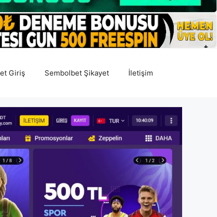
t Giriş
Sembolbet Şikayet
İletişim