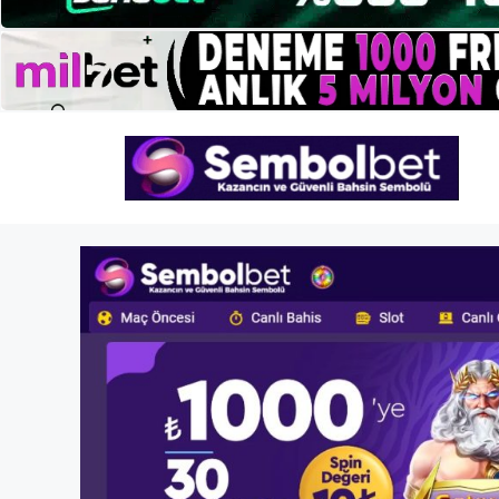
İçeriğe
atla