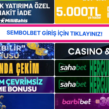
SEMBOLBET GİRİŞ İÇİN TIKLAYINIZ!