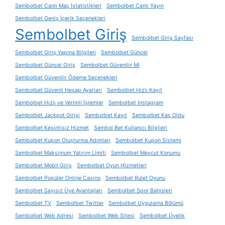
Sembolbet Canlı Maç İstatistikleri
Sembolbet Canlı Yayın
Sembolbet Geniş İçerik Seçenekleri
Sembolbet Giriş
Sembolbet Giriş Sayfası
Sembolbet Giriş Yapma Bilgileri
Sembolbet Güncel
Sembolbet Güncel Giriş
Sembolbet Güvenilir Mi
Sembolbet Güvenilir Ödeme Seçenekleri
Sembolbet Güvenli Hesap Ayarları
Sembolbet Hızlı Kayıt
Sembolbet Hızlı ve Verimli İşlemler
Sembolbet Instagram
Sembolbet Jackpot Girişi
Sembolbet Kayıt
Sembolbet Kaç Oldu
Sembolbet Kesintisiz Hizmet
Sembol Bet Kullanıcı Bilgileri
Sembolbet Kupon Oluşturma Adımları
Sembolbet Kupon Sistemi
Sembolbet Maksimum Yatırım Limiti
Sembolbet Mevcut Konumu
Sembolbet Mobil Giriş
Sembolbet Oyun Hizmetleri
Sembolbet Popüler Online Casino
Sembolbet Rulet Oyunu
Sembolbet Sayısız Üye Avantajları
Sembolbet Spor Bahisleri
Sembolbet TV
Sembolbet Twitter
Sembolbet Uygulama Bölümü
Sembolbet Web Adresi
Sembolbet Web Sitesi
Sembolbet Üyelik