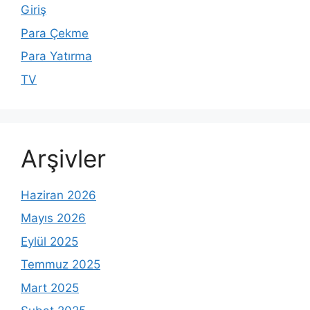
Giriş
Para Çekme
Para Yatırma
TV
Arşivler
Haziran 2026
Mayıs 2026
Eylül 2025
Temmuz 2025
Mart 2025