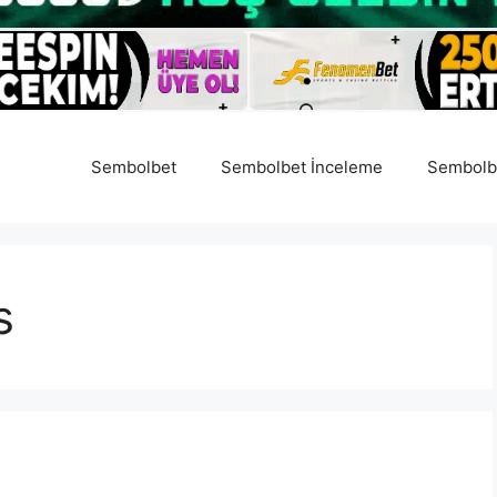
Sembolbet
Sembolbet İnceleme
Sembolbe
s