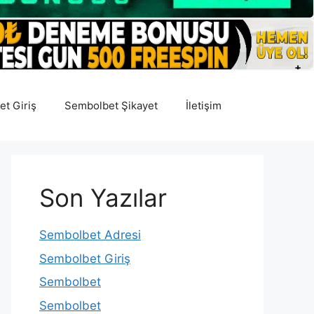
t Giriş
Sembolbet Şikayet
İletişim
Son Yazılar
Sembolbet Adresi
Sembolbet Giriş
Sembolbet
Sembolbet