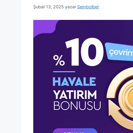
Şubat 13, 2025
yazar
Sembolbet