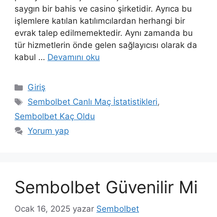
saygın bir bahis ve casino şirketidir. Ayrıca bu
işlemlere katılan katılımcılardan herhangi bir
evrak talep edilmemektedir. Aynı zamanda bu
tür hizmetlerin önde gelen sağlayıcısı olarak da
kabul …
Devamını oku
Kategoriler
Giriş
Etiketler
Sembolbet Canlı Maç İstatistikleri
,
Sembolbet Kaç Oldu
Yorum yap
Sembolbet Güvenilir Mi
Ocak 16, 2025
yazar
Sembolbet