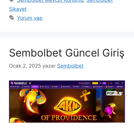
Şikayet
Yorum yap
Sembolbet Güncel Giriş
Ocak 2, 2025
yazar
Sembolbet