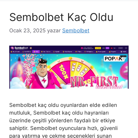
Sembolbet Kaç Oldu
Ocak 23, 2025
yazar
Sembolbet
Sembolbet kaç oldu oyunlardan elde edilen
mutluluk, Sembolbet kaç oldu hayranları
üzerinde çeşitli yönlerden faydalı bir etkiye
sahiptir. Sembolbet oyunculara hızlı, güvenli
para yatırma ve çekme seçenekleri sunan