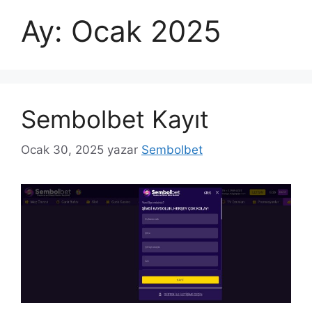
Ay:
Ocak 2025
Sembolbet Kayıt
Ocak 30, 2025
yazar
Sembolbet