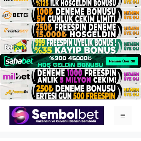
İçeriğe
atla
Menü