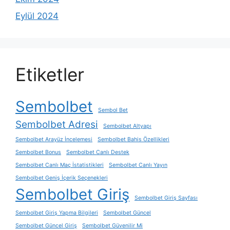
Eylül 2024
Etiketler
Sembolbet
Sembol Bet
Sembolbet Adresi
Sembolbet Altyapı
Sembolbet Arayüz İncelemesi
Sembolbet Bahis Özellikleri
Sembolbet Bonus
Sembolbet Canlı Destek
Sembolbet Canlı Maç İstatistikleri
Sembolbet Canlı Yayın
Sembolbet Geniş İçerik Seçenekleri
Sembolbet Giriş
Sembolbet Giriş Sayfası
Sembolbet Giriş Yapma Bilgileri
Sembolbet Güncel
Sembolbet Güncel Giriş
Sembolbet Güvenilir Mi