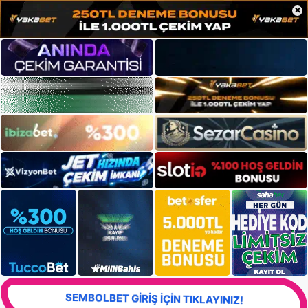
×
SEMBOLBET GİRİŞ İÇİN TIKLAYINIZ!