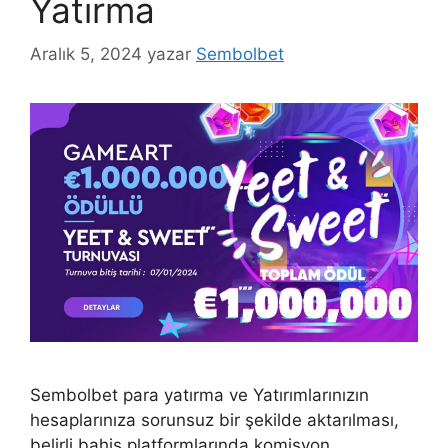
Yatırma
Aralık 5, 2024
yazar
Sembolbet
Sembolbet para yatırma ve Yatırımlarınızın
hesaplarınıza sorunsuz bir şekilde aktarılması,
belirli bahis platformlarında komisyon