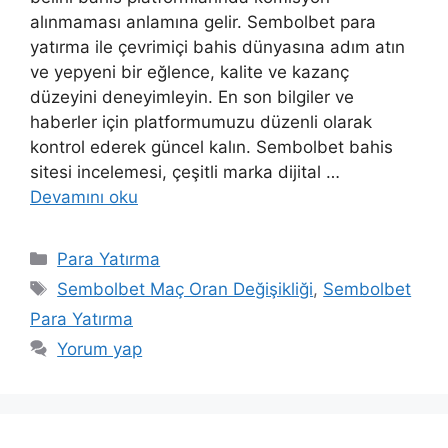
alınmaması anlamına gelir. Sembolbet para
yatırma ile çevrimiçi bahis dünyasına adım atın
ve yepyeni bir eğlence, kalite ve kazanç
düzeyini deneyimleyin. En son bilgiler ve
haberler için platformumuzu düzenli olarak
kontrol ederek güncel kalın. Sembolbet bahis
sitesi incelemesi, çeşitli marka dijital …
Devamını oku
Kategoriler
Para Yatırma
Etiketler
Sembolbet Maç Oran Değişikliği
,
Sembolbet
Para Yatırma
Yorum yap