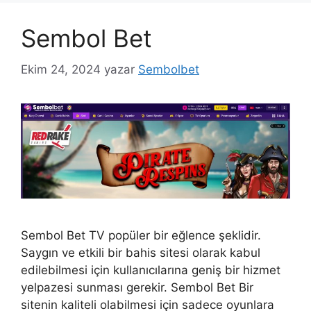
Sembol Bet
Ekim 24, 2024
yazar
Sembolbet
Sembol Bet TV popüler bir eğlence şeklidir.
Saygın ve etkili bir bahis sitesi olarak kabul
edilebilmesi için kullanıcılarına geniş bir hizmet
yelpazesi sunması gerekir. Sembol Bet Bir
sitenin kaliteli olabilmesi için sadece oyunlara