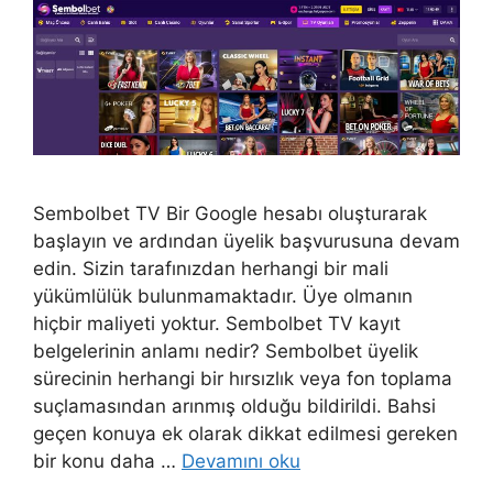
Sembolbet TV Bir Google hesabı oluşturarak
başlayın ve ardından üyelik başvurusuna devam
edin. Sizin tarafınızdan herhangi bir mali
yükümlülük bulunmamaktadır. Üye olmanın
hiçbir maliyeti yoktur. Sembolbet TV kayıt
belgelerinin anlamı nedir? Sembolbet üyelik
sürecinin herhangi bir hırsızlık veya fon toplama
suçlamasından arınmış olduğu bildirildi. Bahsi
geçen konuya ek olarak dikkat edilmesi gereken
bir konu daha …
Devamını oku