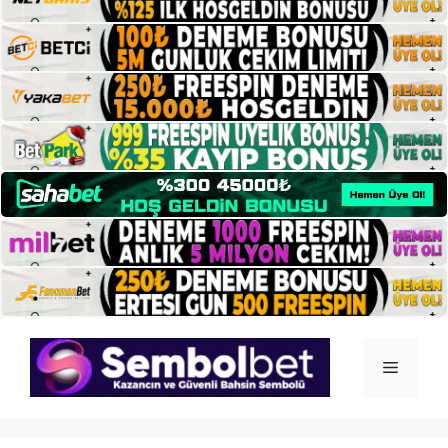
İçeriğe
atla
Menü