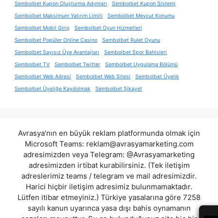
Sembolbet Kupon Oluşturma Adımları
Sembolbet Kupon Sistemi
Sembolbet Maksimum Yatırım Limiti
Sembolbet Mevcut Konumu
Sembolbet Mobil Giriş
Sembolbet Oyun Hizmetleri
Sembolbet Popüler Online Casino
Sembolbet Rulet Oyunu
Sembolbet Sayısız Üye Avantajları
Sembolbet Spor Bahisleri
Sembolbet TV
Sembolbet Twitter
Sembolbet Uygulama Bölümü
Sembolbet Web Adresi
Sembolbet Web Sitesi
Sembolbet Üyelik
Sembolbet Üyeliğe Kaydolmak
Sembolbet Şikayet
Avrasya'nın en büyük reklam platformunda olmak için
Microsoft Teams:
reklam@avrasyamarketing.com
adresimizden veya Telegram: @Avrasyamarketing
adresimizden irtibat kurabilirsiniz. (Tek iletişim
adreslerimiz teams / telegram ve mail adresimizdir.
Harici hiçbir iletişim adresimiz bulunmamaktadır.
Lütfen itibar etmeyiniz.) Türkiye yasalarına göre 7258
sayılı kanun uyarınca yasa dışı bahis oynamanın