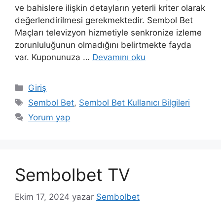
ve bahislere ilişkin detayların yeterli kriter olarak
değerlendirilmesi gerekmektedir. Sembol Bet
Maçları televizyon hizmetiyle senkronize izleme
zorunluluğunun olmadığını belirtmekte fayda
var. Kuponunuza …
Devamını oku
Kategoriler
Giriş
Etiketler
Sembol Bet
,
Sembol Bet Kullanıcı Bilgileri
Yorum yap
Sembolbet TV
Ekim 17, 2024
yazar
Sembolbet